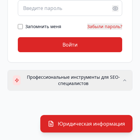
Запомнить меня
Забыли пароль?
Войти
Профессиональные инструменты для SEO-
специалистов
Инструменты для анализа содержимого
сайтов:
Текстовый анализ
- глубокий анализ
контента страницы, проверка SEO-
Юридическая информация
параметров, сравнение с конкурентами из
поисковой выдачи, анализ LSI-фраз и
ключевых слов